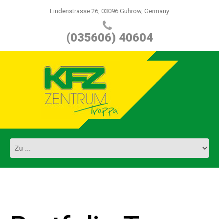
Lindenstrasse 26, 03096 Guhrow, Germany
(035606) 40604