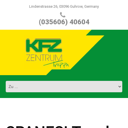
Lindenstrasse 26, 03096 Guhrow, Germany
(035606) 40604