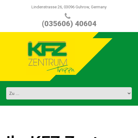
Lindenstrasse 26, 03096 Guhrow, Germany
(035606) 40604