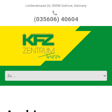
Lindenstrasse 26, 03096 Guhrow, Germany
(035606) 40604